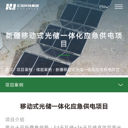
EN
CASE INTRODUCTION
新疆移动式光储一体化应急供电项
目
首页
/
项目案例
/
储能案例
/
新疆移动式光储一体化应急供电项目
项目案例
移动式光储一体化应急供电项目
项目介绍
两台十尺折叠集装箱：54千瓦峰+36千瓦峰高效双面光