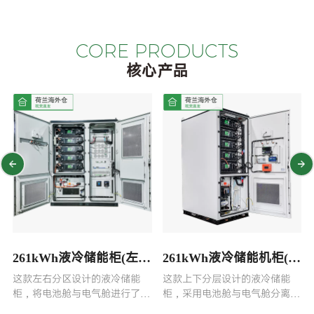
CORE PRODUCTS
核心产品
261kWh液冷储能柜(左右
261kWh液冷储能机柜(上
结构)
下结构)
定
这款左右分区设计的液冷储能
这款上下分层设计的液冷储能
柜，将电池舱与电气舱进行了物
柜，采用电池舱与电气舱分离布
理隔离。设备配备了液冷系统与
局，并配备了液冷温控与完善的