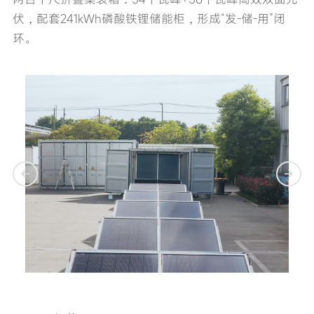
伏，配套241kWh磷酸铁锂储能柜，形成“发-储-用”闭
环。