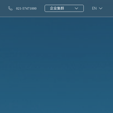
企业集群
021-57471000
EN
势，为各行业提供定制化解决方案，助力客户实现高效连接与绿色能源管理。
本增效、节能减碳与可持续发展。
30余个分支机构。历经20余年发展，集团形成"通信设备智造+储能系统集成"双轮驱动战略，专注于新能源技术研发与应用。
GWh 的电芯年化产能，以及200万套系统集成年产能，2条全自动生产线.
绿色能源铸就人类美好生活，立志成为通信与能源领域中璀璨耀眼的明星企业。
全国首单储能REITs落地，万亿资产证券化大门正式开启
美国项目落地案例 | 20尺折叠式光伏集装箱
Highjoule(US) Energy Technologies Inc.
Huijue (US) Technologies Trading Inc.
Highjoule Nigeria Energy Technologies Ltd.