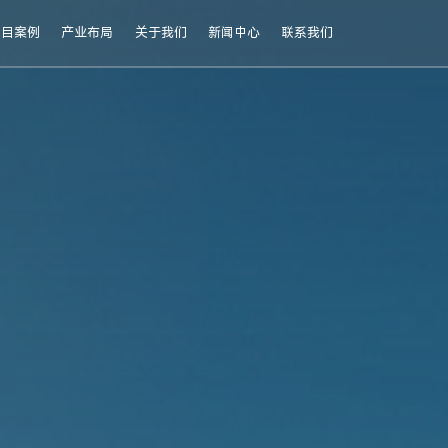
项目案例
产业布局
关于我们
新闻中心
联系我们
通信与储能融合创新，赋能千行百业数字化转型。汇珏科技基于"通信+储能"双核心技术优
汇珏科技始终以技术创新为驱动，将先进的通信技术与智慧储能解决方案深度融合，为全球客户提供高效、可靠、绿色的数字化转型支持。从5G网络建设到新能源储能应用，从工业互联网到智慧城市发展，我们通过众多成功案例，展现了"通信+储能"双轮驱动的独特价值，助力客户实现降
汇珏科技集团成立于2002年，总部位于上海自贸区临港新片区，旗下旗下拥有10家子公司（7家国内子公司+3家海外子公司），并在全球设有
拥有总面积达35万平方米的现代化生产基地，其中一个位于江苏南通，以储能系统的定制化设计生产为主，另外一个位于江苏连云港，以储能系统的标准化生产为主。具备30
历经20余年的风雨兼程，汇珏从初露锋芒的公司成立，到2006年的品牌傲然树立，2015 年实现突破性的技术飞跃，自此声名远扬。 2024 年，集团矢志让通信技术与
汇珏科技集团新闻中心提供公司最新动态、行业资讯及科技创新成果，展现企业前沿技术与品牌影响力。
越南 125KW/261KWh 光储并网一体化电站
摩尔多瓦工商业 261kWh 液冷储能柜项目案例
从生产端到消费端，能源危机的连锁反应
AI时代，真正的核心不是低碳，而是可靠电池
“算电协同”红线80%下，AIDC绿电直连迎来新变化
非洲加纳50kWp+125kW/261kWh 并网光储充系统
加速欧洲市场布局：261kWh液冷储能柜荷兰海外仓正式启用