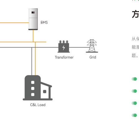
从
能
题