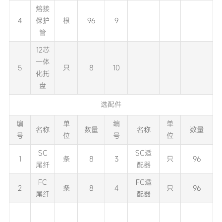
熔接
4
保护
根
96
9
管
12芯
一体
5
只
8
10
化托
盘
选配件
编
单
编
单
名称
数量
名称
数量
号
位
号
位
SC
SC适
1
条
8
3
只
96
尾纤
配器
FC
FC适
2
条
8
4
只
96
尾纤
配器