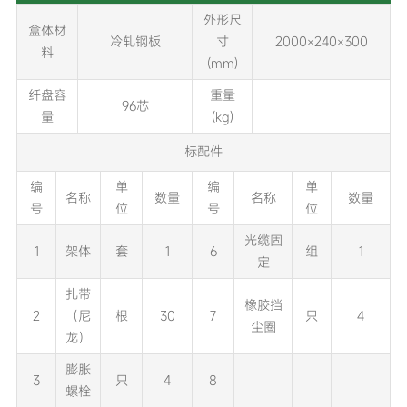
外形尺
盒体材
冷轧钢板
寸
2000×240×300
料
(mm)
纤盘容
重量
96芯
量
(kg)
标配件
编
单
编
单
名称
数量
名称
数量
号
位
号
位
光缆固
1
架体
套
1
6
组
1
定
扎带
橡胶挡
2
（尼
根
30
7
只
4
尘圈
龙）
膨胀
3
只
4
8
螺栓