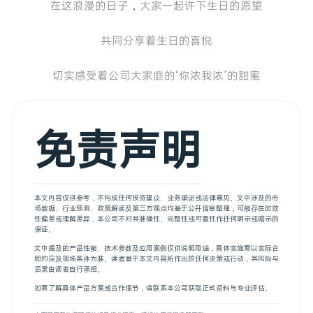
在这浪漫的日子，大家一起许下生日的愿望
共同分享着生日的喜悦
切实感受着公司大家庭的“你浓我浓”的甜蜜
免责声明
本文内容仅供参考，不构成任何投资建议、业务承诺或法律意见。文中涉及的市
场数据、行业预测、政策解读及第三方观点均基于公开信息整理，可能存在时效
性偏差或理解差异，本公司不对其准确性、完整性或可靠性作任何明示或暗示的
保证。
文中提及的产品性能、技术参数及应用案例仅供说明用途，具体实施需以实际合
同约定及现场条件为准。读者基于本文内容所作出的任何决策或行动，其风险与
后果由读者自行承担。
如需了解具体产品方案或合作细节，请联系本公司获取正式资料与专业评估。