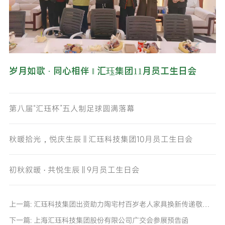
岁月如歌 · 同心相伴 ‖ 汇珏集团11月员工生日会
第八届“汇珏杯”五人制足球圆满落幕
秋暖拾光，悦庆生辰 ‖ 汇珏科技集团10月员工生日会
初秋叙暖 · 共悦生辰 ‖ 9月员工生日会
上一篇: 汇珏科技集团出资助力陶宅村百岁老人家具换新传递敬老温情
下一篇: 上海汇珏科技集团股份有限公司广交会参展预告函