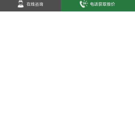
在线咨询
电话获取报价
2026-03-19
“油电局”再现，能源博弈正在进入系统战阶段
查看更多