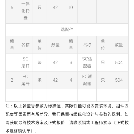
一体
5
只
42
10
化托
盘
选配件
编
单
编
单
名称
数量
名称
数量
号
位
号
位
SC
SC适
1
条
42
3
只
504
尾纤
配器
FC
FC适
2
条
42
4
只
504
尾纤
配器
注：以上各型号参数为标准值，实际性能可能因安装环境、组件匹
配度等因素而有所差异。我们保留持续优化设计与参数的权利。如
需获取最终技术方案及正式报价，请联系销售工程师索取《正式技
术规格确认单》。