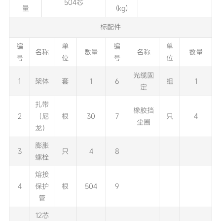
504芯
量
(kg)
标配件
编
单
编
单
名称
数量
名称
数量
号
位
号
位
光缆固
1
架体
套
1
6
组
1
定
扎带
橡胶挡
2
（尼
根
30
7
只
4
尘圈
龙）
膨胀
3
只
4
8
螺栓
熔接
4
保护
根
504
9
管
12芯