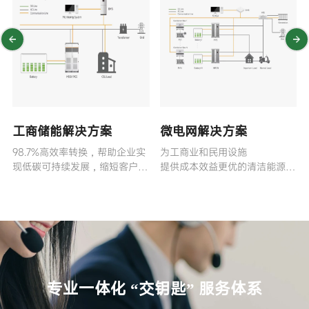
工商储能解决方案
微电网解决方案
加
98.7%高效率转换，帮助企业实
为工商业和民用设施
现低碳可持续发展，缩短客户投
提供成本效益更优的清洁能源整
资回报周期。
体解决方案
专业一体化 “交钥匙” 服务体系