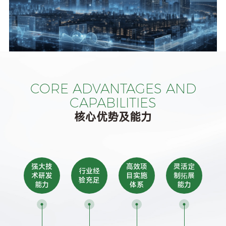
CORE ADVANTAGES AND
CAPABILITIES
核心优势及能力
强大技
高效项
灵活定
行业经
术研发
目实施
制拓展
验充足
能力
体系
能力