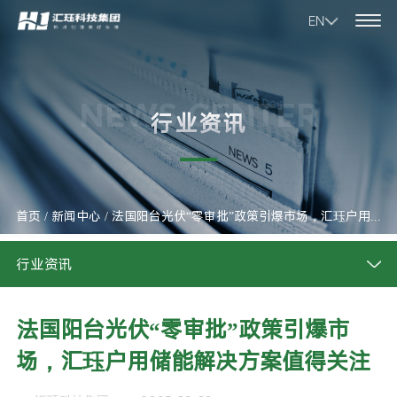
EN
NEWS CENTER
行业资讯
首页
/
新闻中心
/
法国阳台光伏“零审批”政策引爆市场，汇珏户用储能解决方案值得关注
行业资讯
法国阳台光伏“零审批”政策引爆市
场，汇珏户用储能解决方案值得关注