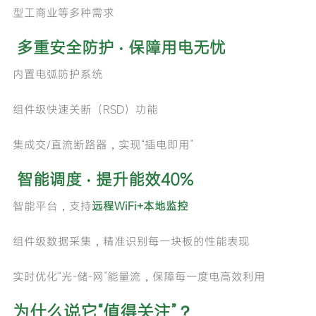
型工商业等多种需求
多重安全防护 · 保障用电无忧
内置电弧防护系统
组件级快速关断（RSD）功能
集成交/直流断路器，实现“插电即用”
智能调度 · 提升能效40%
智能平台，支持
远程WiFi+本地监控
组件级数据采集，精准识别每一块板的性能表现
实时优化“光-储-网”能量流，保障每一度电高效利用
为什么说它“值得关注”？